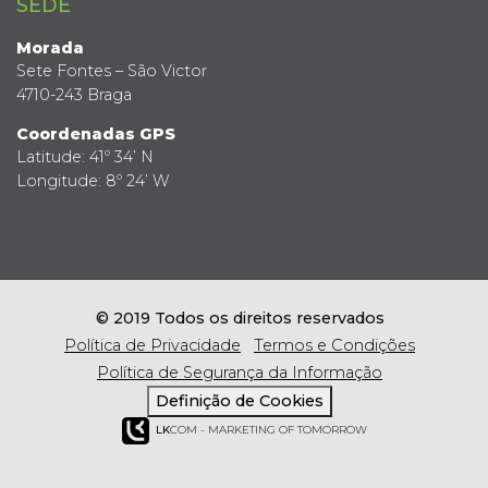
SEDE
Morada
Sete Fontes – São Victor
4710-243 Braga
Coordenadas GPS
Latitude: 41º 34’ N
Longitude: 8º 24’ W
© 2019 Todos os direitos reservados
Política de Privacidade
Termos e Condições
Política de Segurança da Informação
Definição de Cookies
LK
COM - MARKETING OF TOMORROW