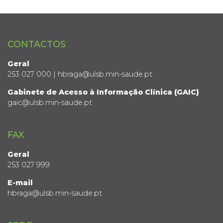
CONTACTOS
Geral
253 027 000 | hbraga@ulsb.min-saude.pt
Gabinete de Acesso à Informação Clínica (GAIC)
gaic@ulsb.min-saude.pt
FAX
Geral
253 027 999
E-mail
hbraga@ulsb.min-saude.pt