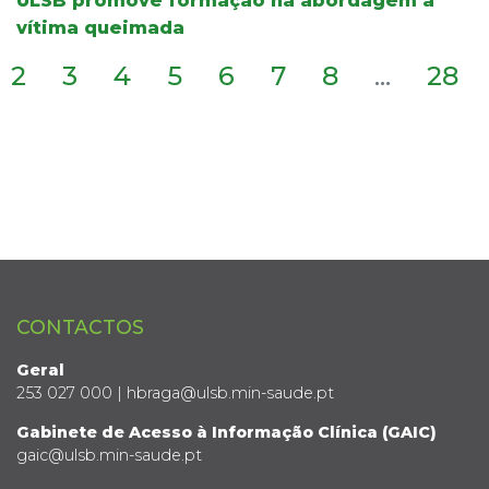
ULSB promove formação na abordagem à
vítima queimada
2
3
4
5
6
7
8
...
28
CONTACTOS
Geral
253 027 000 | hbraga@ulsb.min-saude.pt
Gabinete de Acesso à Informação Clínica (GAIC)
gaic@ulsb.min-saude.pt