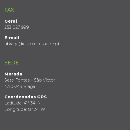
FAX
Geral
253 027 999
E-mail
hbraga@ulsb.min-saude.pt
SEDE
Morada
Sete Fontes – São Victor
4710-243 Braga
Coordenadas GPS
Latitude: 41º 34’ N
Longitude: 8º 24’ W