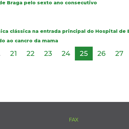
de Braga pelo sexto ano consecutivo
ca clássica na entrada principal do Hospital de
ado ao cancro da mama
.
21
22
23
24
25
26
27
FAX