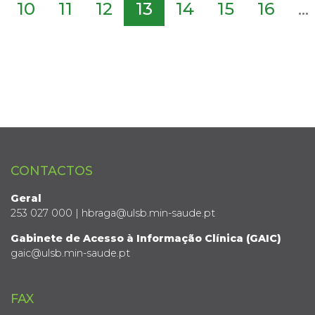
10
11
12
13
14
15
16
...
CONTACTOS
Geral
253 027 000 | hbraga@ulsb.min-saude.pt
Gabinete de Acesso à Informação Clínica (GAIC)
gaic@ulsb.min-saude.pt
FAX