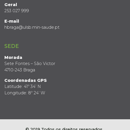
Geral
253 027 999
E-mail
hbraga@ulsb.min-saude.pt
SEDE
Morada
Sete Fontes – São Victor
4710-243 Braga
Coordenadas GPS
Latitude: 41º 34’ N
Longitude: 8º 24’ W
© 2019 Todos os direitos reservados