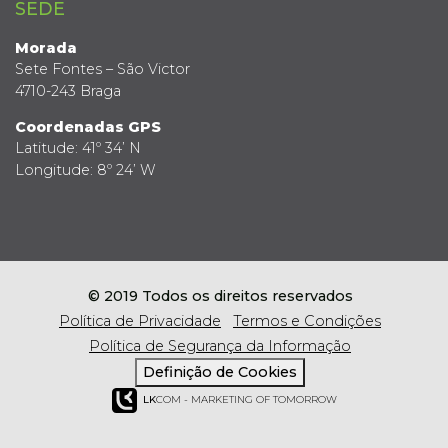
SEDE
Morada
Sete Fontes – São Victor
4710-243 Braga
Coordenadas GPS
Latitude: 41º 34’ N
Longitude: 8º 24’ W
© 2019 Todos os direitos reservados
Política de Privacidade
Termos e Condições
Política de Segurança da Informação
Definição de Cookies
LK
COM - MARKETING OF TOMORROW