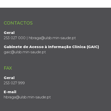
CONTACTOS
Geral
253 027 000 | hbraga@ulsb.min-saude.pt
Gabinete de Acesso à Informação Clínica (GAIC)
gaic@ulsb.min-saude.pt
FAX
Geral
253 027 999
E-mail
hbraga@ulsb.min-saude.pt