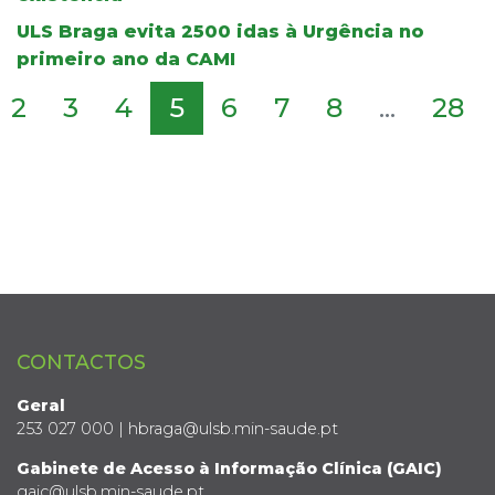
ULS Braga evita 2500 idas à Urgência no
primeiro ano da CAMI
2
3
4
5
6
7
8
...
28
CONTACTOS
Geral
253 027 000 | hbraga@ulsb.min-saude.pt
Gabinete de Acesso à Informação Clínica (GAIC)
gaic@ulsb.min-saude.pt