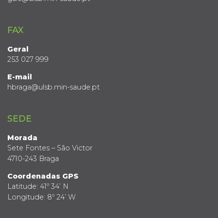
FAX
Geral
253 027 999
E-mail
hbraga@ulsb.min-saude.pt
SEDE
Morada
Sete Fontes – São Victor
4710-243 Braga
Coordenadas GPS
Latitude: 41º 34’ N
Longitude: 8º 24’ W