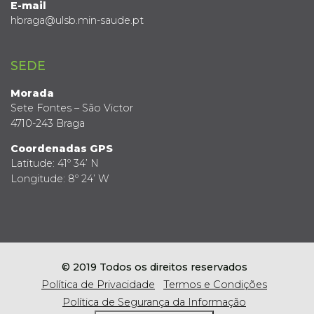
E-mail
hbraga@ulsb.min-saude.pt
SEDE
Morada
Sete Fontes – São Victor
4710-243 Braga
Coordenadas GPS
Latitude: 41º 34’ N
Longitude: 8º 24’ W
© 2019 Todos os direitos reservados
Política de Privacidade
Termos e Condições
Política de Segurança da Informação