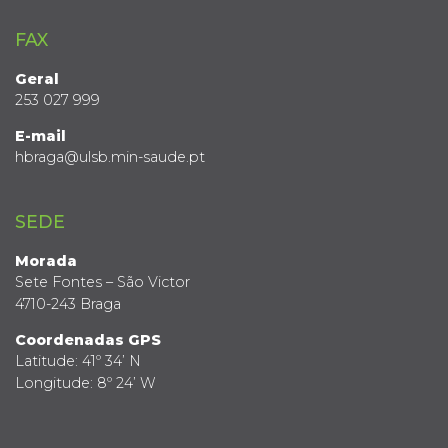
FAX
Geral
253 027 999
E-mail
hbraga@ulsb.min-saude.pt
SEDE
Morada
Sete Fontes – São Victor
4710-243 Braga
Coordenadas GPS
Latitude: 41º 34’ N
Longitude: 8º 24’ W