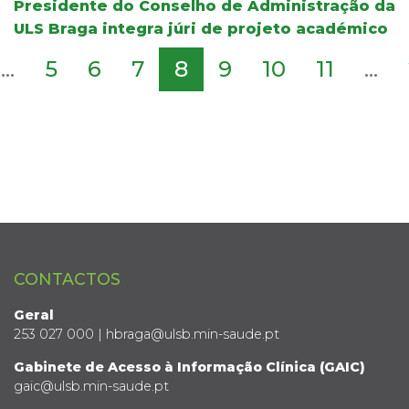
Presidente do Conselho de Administração da
ULS Braga integra júri de projeto académico
...
5
6
7
8
9
10
11
...
CONTACTOS
Geral
253 027 000 | hbraga@ulsb.min-saude.pt
Gabinete de Acesso à Informação Clínica (GAIC)
gaic@ulsb.min-saude.pt