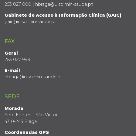
253 027 000 | hbraga@ulsb.min-saude.pt
Gabinete de Acesso à Informação Clínica (GAIC)
gaic@ulsb.min-saude.pt
FAX
Geral
253 027 999
E-mail
hbraga@ulsb.min-saude.pt
SEDE
Morada
Sete Fontes – São Victor
4710-243 Braga
Coordenadas GPS