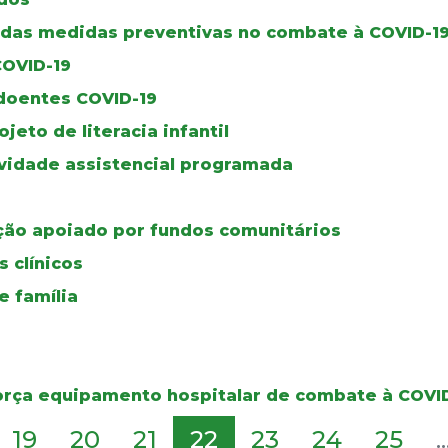
a das medidas preventivas no combate à COVID-1
COVID-19
 doentes COVID-19
ojeto de literacia infantil
ividade assistencial programada
ção apoiado por fundos comunitários
 clínicos
 família
força equipamento hospitalar de combate à COVI
19
20
21
22
23
24
25
..