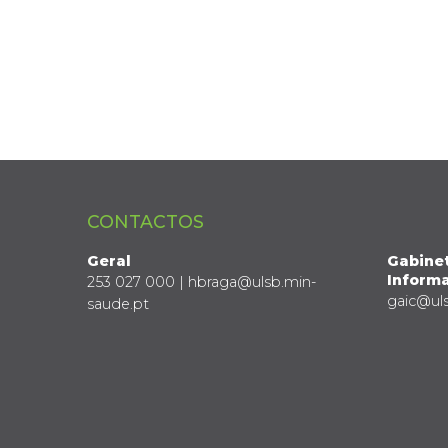
CONTACTOS
Geral
Gabine
Informa
253 027 000 | hbraga@ulsb.min-
gaic@ul
saude.pt