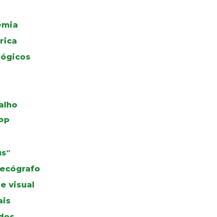
emia
rica
ógicos
alho
PP
us"
 ecógrafo
e visual
ais
dos