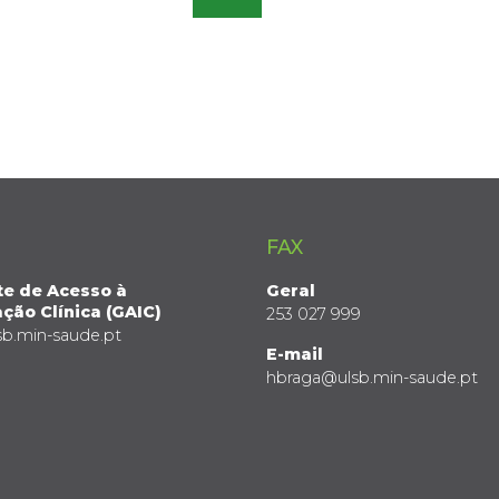
FAX
te de Acesso à
Geral
ção Clínica (GAIC)
253 027 999
sb.min-saude.pt
E-mail
hbraga@ulsb.min-saude.pt