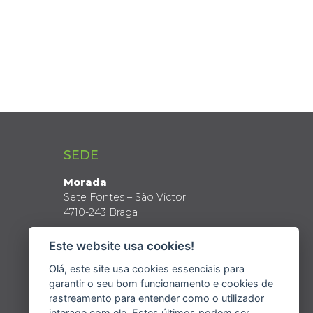
SEDE
Morada
Sete Fontes – São Victor
4710-243 Braga
Coordenadas GPS
Este website usa cookies!
Latitude: 41º 34’ N
Longitude: 8º 24’ W
Olá, este site usa cookies essenciais para
garantir o seu bom funcionamento e cookies de
rastreamento para entender como o utilizador
interage com ele. Estes últimos podem ser