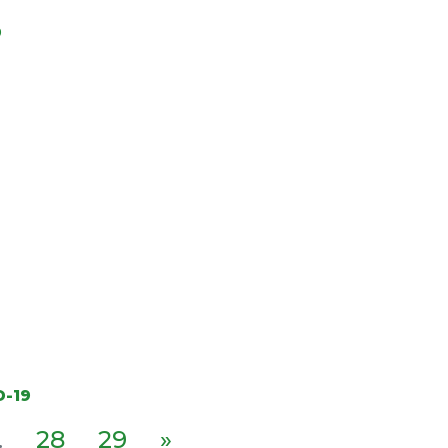
9
D-19
.
28
29
»