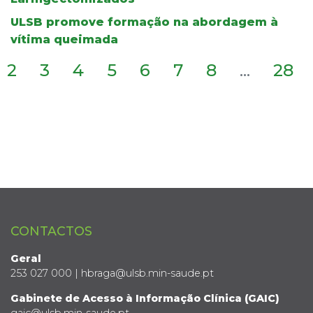
ULSB promove formação na abordagem à
vítima queimada
2
3
4
5
6
7
8
...
28
CONTACTOS
Geral
253 027 000 | hbraga@ulsb.min-saude.pt
Gabinete de Acesso à Informação Clínica (GAIC)
gaic@ulsb.min-saude.pt