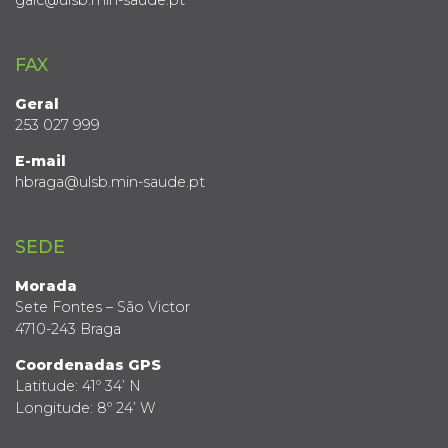
FAX
Geral
253 027 999
E-mail
hbraga@ulsb.min-saude.pt
SEDE
Morada
Sete Fontes – São Victor
4710-243 Braga
Coordenadas GPS
Latitude: 41º 34’ N
Longitude: 8º 24’ W