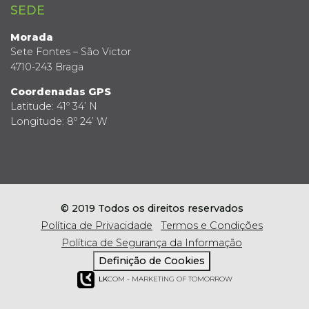
SEDE
Morada
Sete Fontes – São Victor
4710-243 Braga
Coordenadas GPS
Latitude: 41º 34’ N
Longitude: 8º 24’ W
© 2019 Todos os direitos reservados
Política de Privacidade
Termos e Condições
Política de Segurança da Informação
Definição de Cookies
LK
COM - MARKETING OF TOMORROW