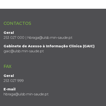
CONTACTOS
Geral
253 027 000 | hbraga@ulsb.min-saude.pt
Gabinete de Acesso à Informação Clínica (GAIC)
gaic@ulsb.min-saude.pt
FAX
Geral
253 027 999
E-mail
hbraga@ulsb.min-saude.pt