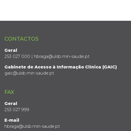
CONTACTOS
Geral
253 027 000 | hbraga@ulsb.min-saude.pt
Gabinete de Acesso à Informação Clínica (GAIC)
gaic@ulsb.min-saude.pt
FAX
Geral
253 027 999
E-mail
hbraga@ulsb.min-saude.pt