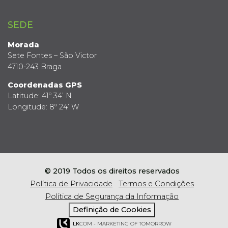
SEDE
Morada
Sete Fontes – São Victor
4710-243 Braga
Coordenadas GPS
Latitude: 41º 34’ N
Longitude: 8º 24’ W
© 2019 Todos os direitos reservados
Política de Privacidade
Termos e Condições
Política de Segurança da Informação
Definição de Cookies
LK
COM - MARKETING OF TOMORROW