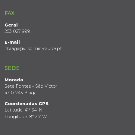
FAX
Geral
253 027 999
E-mail
hbraga@ulsb.min-saude.pt
SEDE
Morada
Sete Fontes – São Victor
4710-243 Braga
Coordenadas GPS
Latitude: 41º 34’ N
Longitude: 8º 24’ W