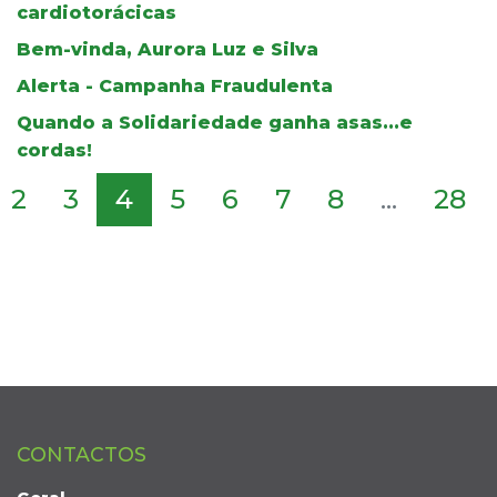
cardiotorácicas
Bem-vinda, Aurora Luz e Silva
Alerta - Campanha Fraudulenta
Quando a Solidariedade ganha asas...e
cordas!
2
3
4
5
6
7
8
...
28
CONTACTOS