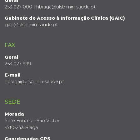
Geral
253 027 000 | hbraga@ulsb.min-saude.pt
Gabinete de Acesso à Informação Clínica (GAIC)
gaic@ulsb.min-saude.pt
FAX
Geral
253 027 999
E-mail
hbraga@ulsb.min-saude.pt
SEDE
Morada
Sete Fontes – São Victor
4710-243 Braga
Coordenadas GPS