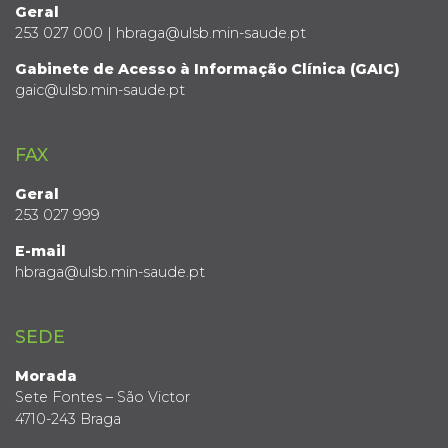
Geral
253 027 000 | hbraga@ulsb.min-saude.pt
Gabinete de Acesso à Informação Clínica (GAIC)
gaic@ulsb.min-saude.pt
FAX
Geral
253 027 999
E-mail
hbraga@ulsb.min-saude.pt
SEDE
Morada
Sete Fontes – São Victor
4710-243 Braga