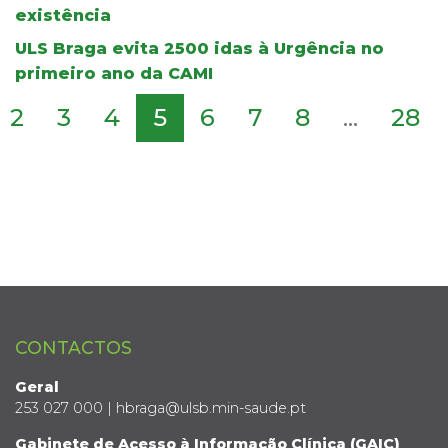
existência
ULS Braga evita 2500 idas à Urgência no
primeiro ano da CAMI
2
3
4
5
6
7
8
...
28
CONTACTOS
Geral
253 027 000 | hbraga@ulsb.min-saude.pt
Gabinete de Acesso à Informação Clínica (GAIC)