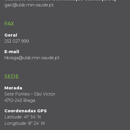
gaic@ulsb.min-saude.pt
FAX
Geral
253 027 999
E-mail
hbraga@ulsb.min-saude.pt
SEDE
Morada
Sete Fontes – São Victor
4710-243 Braga
Coordenadas GPS
Latitude: 41º 34’ N
Longitude: 8º 24’ W