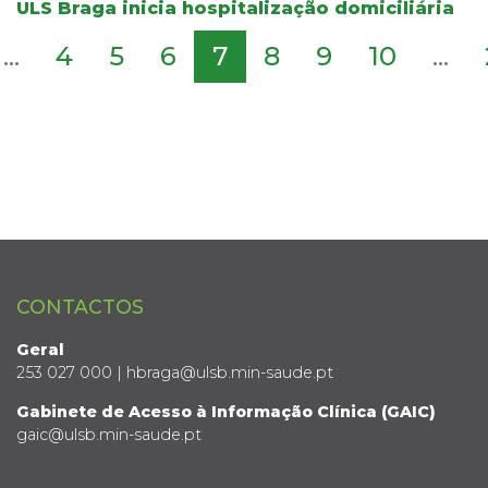
ULS Braga inicia hospitalização domiciliária
...
4
5
6
7
8
9
10
...
CONTACTOS
Geral
253 027 000 | hbraga@ulsb.min-saude.pt
Gabinete de Acesso à Informação Clínica (GAIC)
gaic@ulsb.min-saude.pt