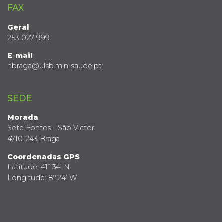
FAX
Geral
253 027 999
E-mail
hbraga@ulsb.min-saude.pt
SEDE
Morada
Sete Fontes – São Victor
4710-243 Braga
Coordenadas GPS
Latitude: 41º 34’ N
Longitude: 8º 24’ W