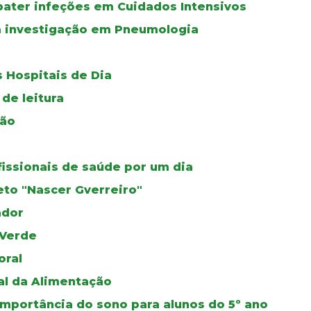
bater infeções em Cuidados Intensivos
a investigação em Pneumologia
 Hospitais de Dia
de leitura
ção
fissionais de saúde por um dia
eto "Nascer Gverreiro"
ador
 Verde
oral
al da Alimentação
mportância do sono para alunos do 5º ano