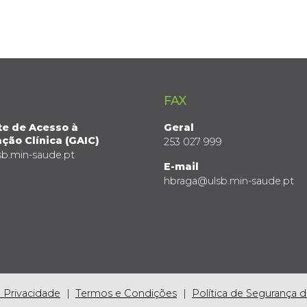
FAX
te de Acesso à
Geral
ção Clínica (GAIC)
253 027 999
sb.min-saude.pt
E-mail
hbraga@ulsb.min-saude.pt
e Privacidade
Termos e Condições
Política de Segurança 