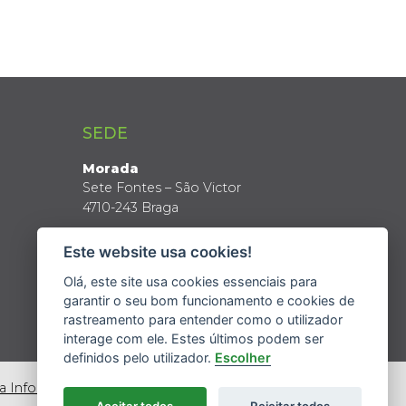
SEDE
Morada
Sete Fontes – São Victor
4710-243 Braga
Coordenadas GPS
Este website usa cookies!
Latitude: 41º 34’ N
Longitude: 8º 24’ W
Olá, este site usa cookies essenciais para
garantir o seu bom funcionamento e cookies de
rastreamento para entender como o utilizador
interage com ele. Estes últimos podem ser
definidos pelo utilizador.
Escolher
da Informação
Aceitar todos
Rejeitar todos