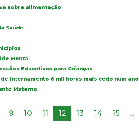
iva sobre alimentação
 da Saúde
icípios
aúde Mental
essões Educativas para Crianças
s de internamento 6 mil horas mais cedo num ano
ento Materno
9
10
11
12
13
14
15
...