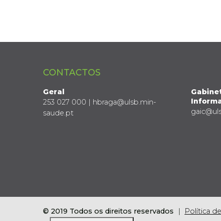
CONTACTOS
Geral
Gabine
Informa
253 027 000 | hbraga@ulsb.min-
gaic@ul
saude.pt
© 2019 Todos os direitos reservados
Política d