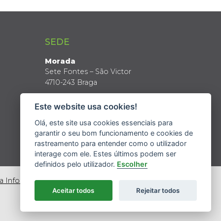
SEDE
Morada
Sete Fontes – São Victor
4710-243 Braga
Coordenadas GPS
Este website usa cookies!
Latitude: 41º 34’ N
Longitude: 8º 24’ W
Olá, este site usa cookies essenciais para
garantir o seu bom funcionamento e cookies de
rastreamento para entender como o utilizador
interage com ele. Estes últimos podem ser
definidos pelo utilizador.
Escolher
da Informação
Aceitar todos
Rejeitar todos