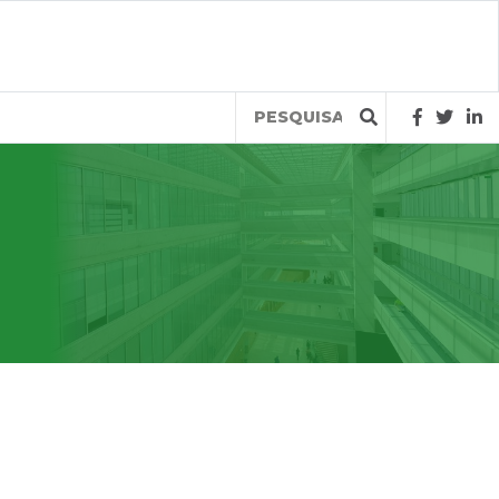
Query