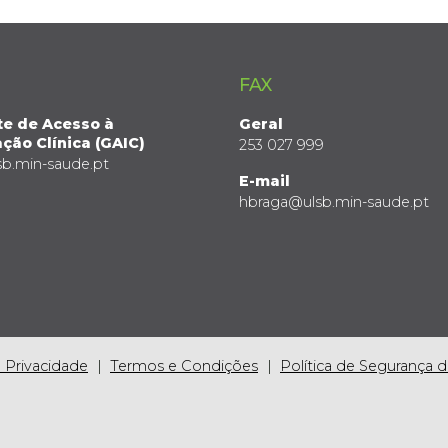
FAX
te de Acesso à
Geral
ção Clínica (GAIC)
253 027 999
sb.min-saude.pt
E-mail
hbraga@ulsb.min-saude.pt
e Privacidade
Termos e Condições
Política de Segurança 