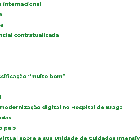
 internacional
e
oa
cial contratualizada
ssificação “muito bom”
l
modernização digital no Hospital de Braga
adas
o país
irtual sobre a sua Unidade de Cuidados Intensiv