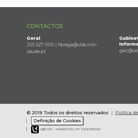
CONTACTOS
Geral
Gabine
Informa
253 027 000 | hbraga@ulsb.min-
gaic@ul
saude.pt
© 2019 Todos os direitos reservados
Política d
Definição de Cookies
LK
COM - MARKETING OF TOMORROW