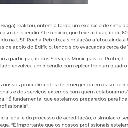
raga) realizou, ontem à tarde, um exercício de simulacr
so de incêndio. O exercício, que teve a duração de 60 
rido na USF Rocha Peixoto, a simulação afetou ainda a
as de apoio do Edifício, tendo sido evacuadas cerca de 7
ntou a participação dos Serviços Municipais de Proteção
mulado envolveu um incêndio com epicentro num quadro
.
 os nossos procedimentos de emergência em caso de in
onais e dos serviços externos com quem colaboramos”, e
a. “É fundamental que estejamos preparados para lidar
ofissionais”.
ncia legal e do processo de acreditação, o simulacr
raga. “É importante que os nossos profissionais estej