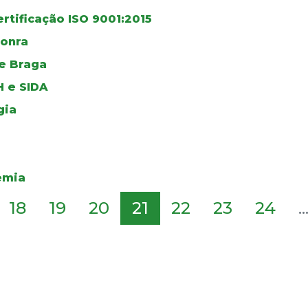
rtificação ISO 9001:2015
Honra
de Braga
H e SIDA
gia
emia
18
19
20
21
22
23
24
..