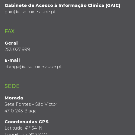
Gabinete de Acesso à Informação Clínica (GAIC)
gaic@ulsb.min-saude.pt
FAX
Geral
253 027 999
E-mail
hbraga@ulsb.min-saude.pt
SEDE
Morada
Sete Fontes – São Victor
4710-243 Braga
Coordenadas GPS
Latitude: 41º 34’ N
Longitude: 8º 24’ W