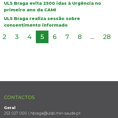
ULS Braga evita 2500 idas à Urgência no
primeiro ano da CAMI
ULS Braga realiza sessão sobre
consentimento informado
2
3
4
5
6
7
8
...
28
CONTACTOS
Geral
253 027 000 | hbraga@ulsb.min-saude.pt