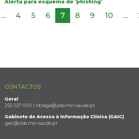
Alerta para esquema de 'phishing'
...
4
5
6
7
8
9
10
...
CONTACTOS
Geral
253 027 000 | hbraga@ulsb.min-saude.pt
Gabinete de Acesso à Informação Clínica (GAIC)
gaic@ulsb.min-saude.pt