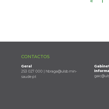
«
1
CONTACTOS
Geral
Gabine
Informa
253 027 000 | hbraga@ulsb.min-
gaic@ul
saude.pt