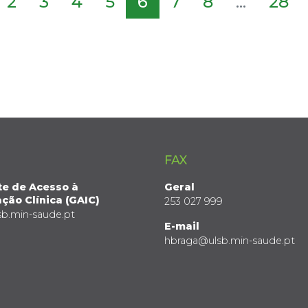
2
3
4
5
6
7
8
...
28
FAX
te de Acesso à
Geral
ção Clínica (GAIC)
253 027 999
sb.min-saude.pt
E-mail
hbraga@ulsb.min-saude.pt