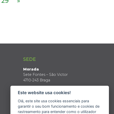
29
»
SEDE
Morada
Sete Fontes – São Victor
4710-243 Braga
Coordenadas GPS
Este website usa cookies!
Latitude: 41º 34’ N
Longitude: 8º 24’ W
Olá, este site usa cookies essenciais para
garantir o seu bom funcionamento e cookies de
rastreamento para entender como o utilizador