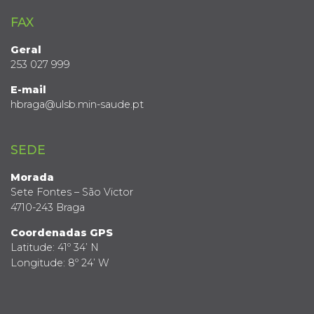
FAX
Geral
253 027 999
E-mail
hbraga@ulsb.min-saude.pt
SEDE
Morada
Sete Fontes – São Victor
4710-243 Braga
Coordenadas GPS
Latitude: 41º 34’ N
Longitude: 8º 24’ W