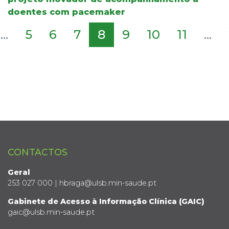
doentes com pacemaker
...
5
6
7
8
9
10
11
...
CONTACTOS
Geral
253 027 000 | hbraga@ulsb.min-saude.pt
Gabinete de Acesso à Informação Clínica (GAIC)
gaic@ulsb.min-saude.pt