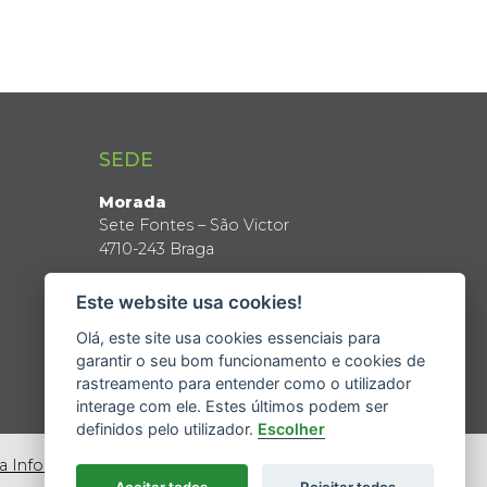
SEDE
Morada
Sete Fontes – São Victor
4710-243 Braga
Coordenadas GPS
Este website usa cookies!
Latitude: 41º 34’ N
Longitude: 8º 24’ W
Olá, este site usa cookies essenciais para
garantir o seu bom funcionamento e cookies de
rastreamento para entender como o utilizador
interage com ele. Estes últimos podem ser
definidos pelo utilizador.
Escolher
da Informação
Aceitar todos
Rejeitar todos