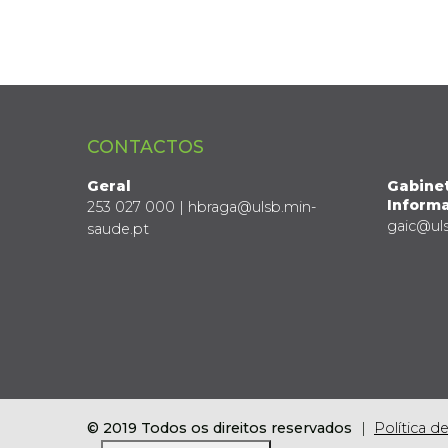
CONTACTOS
Geral
Gabine
Informa
253 027 000 | hbraga@ulsb.min-
gaic@ul
saude.pt
© 2019 Todos os direitos reservados
Política d