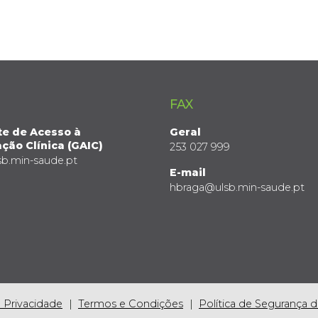
FAX
te de Acesso à
Geral
ção Clínica (GAIC)
253 027 999
sb.min-saude.pt
E-mail
hbraga@ulsb.min-saude.pt
e Privacidade
Termos e Condições
Política de Segurança 