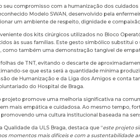
a o seu compromisso com a humanização dos cuidados
reconhecido Modelo SWAN, desenvolvido pela enfermeir
ionar um ambiente de respeito, dignidade e compaixão
veniente dos kits cirúrgicos utilizados no Bloco Operat
idos às suas famílias. Este gesto simbólico substitui o 
, como também uma demonstração tangível de empatia 
112 folhas de TNT, evitando o descarte de aproximadamen
imando-se que esta será a quantidade mínima produzid
issão de Humanização e da Liga dos Amigos e conta t
luntariado do Hospital de Braga.
o projeto promove uma melhoria significativa na comuni
em mais empática e cuidadosa. Ao mesmo tempo, fortale
 e promovendo uma cultura institucional baseada na sen
 Qualidade da ULS Braga, destaca que “
este projeto 
s momentos mais difíceis e com a sustentabilidade a