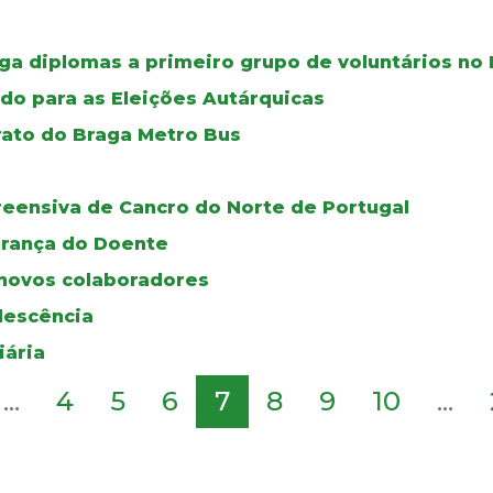
ga diplomas a primeiro grupo de voluntários no 
do para as Eleições Autárquicas
rato do Braga Metro Bus
reensiva de Cancro do Norte de Portugal
urança do Doente
novos colaboradores
olescência
iária
...
4
5
6
7
8
9
10
...