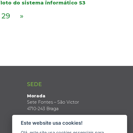
iloto do sistema informático S3
29
»
SEDE
Morada
Sete Fontes – São Victor
4710-243 Braga
Coordenadas GPS
Este website usa cookies!
Latitude: 41º 34’ N
Longitude: 8º 24’ W
Olá, este site usa cookies essenciais para