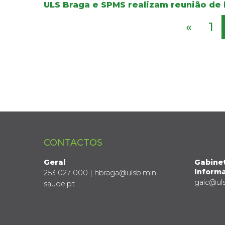
ULS Braga e SPMS realizam reunião de 
«
1
CONTACTOS
Geral
Gabine
Informa
253 027 000 | hbraga@ulsb.min-
gaic@ul
saude.pt