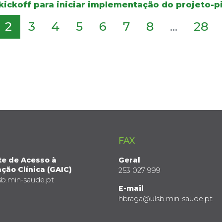
kickoff para iniciar implementação do projeto-p
2
3
4
5
6
7
8
...
28
FAX
te de Acesso à
Geral
ção Clínica (GAIC)
253 027 999
sb.min-saude.pt
E-mail
hbraga@ulsb.min-saude.pt