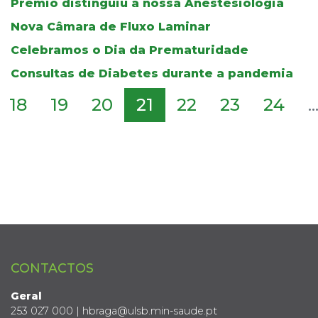
Prémio distinguiu a nossa Anestesiologia
Nova Câmara de Fluxo Laminar
Celebramos o Dia da Prematuridade
Consultas de Diabetes durante a pandemia
18
19
20
21
22
23
24
..
CONTACTOS
Geral
253 027 000 | hbraga@ulsb.min-saude.pt