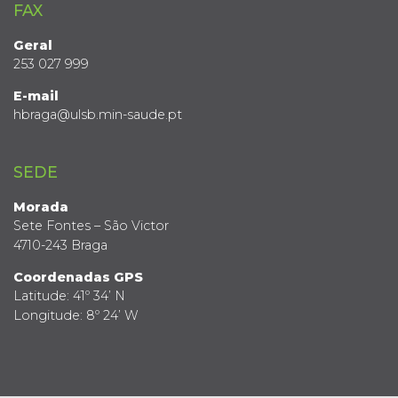
FAX
Geral
253 027 999
E-mail
hbraga@ulsb.min-saude.pt
SEDE
Morada
Sete Fontes – São Victor
4710-243 Braga
Coordenadas GPS
Latitude: 41º 34’ N
Longitude: 8º 24’ W