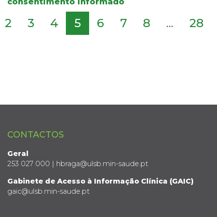
consentimento informado
2
3
4
5
6
7
8
...
28
CONTACTOS
Geral
253 027 000 | hbraga@ulsb.min-saude.pt
Gabinete de Acesso à Informação Clínica (GAIC)
gaic@ulsb.min-saude.pt