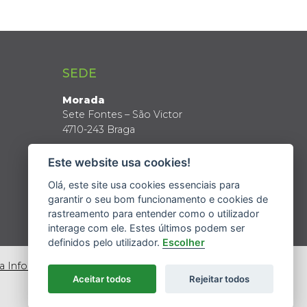
SEDE
Morada
Sete Fontes – São Victor
4710-243 Braga
Coordenadas GPS
Este website usa cookies!
Latitude: 41º 34’ N
Longitude: 8º 24’ W
Olá, este site usa cookies essenciais para
garantir o seu bom funcionamento e cookies de
rastreamento para entender como o utilizador
interage com ele. Estes últimos podem ser
definidos pelo utilizador.
Escolher
da Informação
Aceitar todos
Rejeitar todos