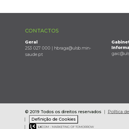
CONTACTOS
Geral
Gabine
Informa
253 027 000 | hbraga@ulsb.min-
gaic@ul
saude.pt
© 2019 Todos os direitos reservados
Política d
Definição de Cookies
LK
COM - MARKETING OF TOMORROW