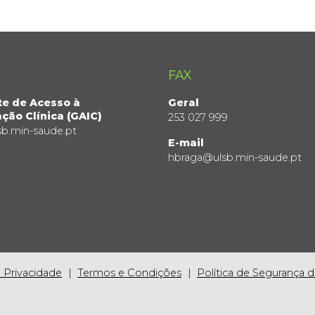
FAX
te de Acesso à
Geral
ção Clínica (GAIC)
253 027 999
sb.min-saude.pt
E-mail
hbraga@ulsb.min-saude.pt
e Privacidade
Termos e Condições
Política de Segurança 