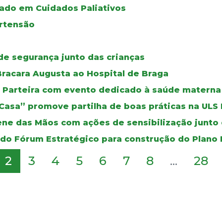
ado em Cuidados Paliativos
ertensão
de segurança junto das crianças
racara Augusta ao Hospital de Braga
da Parteira com evento dedicado à saúde materna
 Casa” promove partilha de boas práticas na ULS
ene das Mãos com ações de sensibilização junto 
 do Fórum Estratégico para construção do Plano
2
3
4
5
6
7
8
...
28