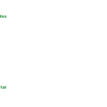
dos
tal