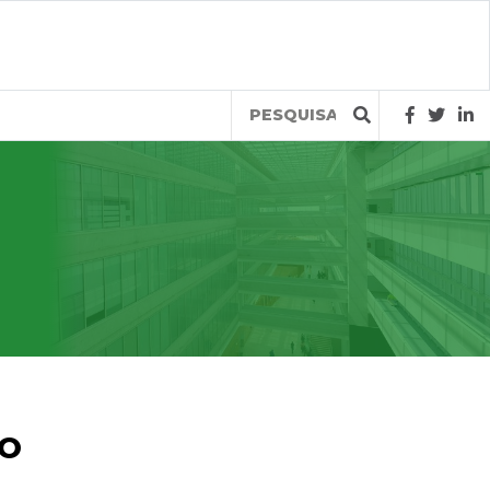
Query
TO