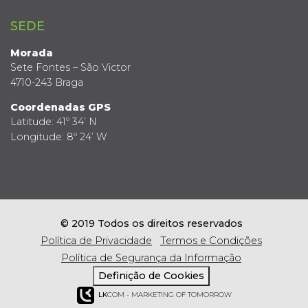
SEDE
Morada
Sete Fontes – São Victor
4710-243 Braga
Coordenadas GPS
Latitude: 41º 34’ N
Longitude: 8º 24’ W
© 2019 Todos os direitos reservados
Política de Privacidade
Termos e Condições
Política de Segurança da Informação
Definição de Cookies
LK
COM - MARKETING OF TOMORROW