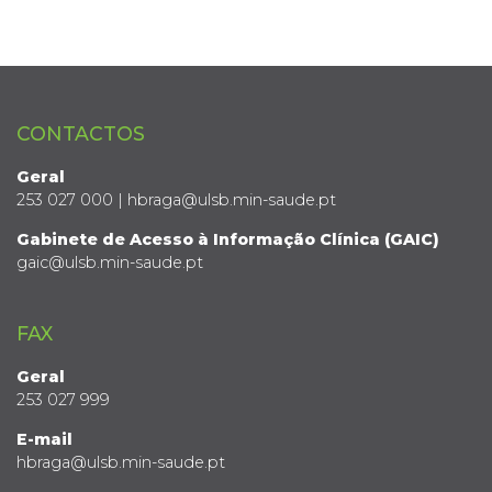
CONTACTOS
Geral
253 027 000 | hbraga@ulsb.min-saude.pt
Gabinete de Acesso à Informação Clínica (GAIC)
gaic@ulsb.min-saude.pt
FAX
Geral
253 027 999
E-mail
hbraga@ulsb.min-saude.pt