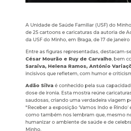
A Unidade de Saúde Familiar (USF) do Minho
de 25 cartoons e caricaturas da autoria de A
da USF do Minho, em Braga, de 17 de janeiro
Entre as figuras representadas, destacam-s
César Mourão e Ruy de Carvalho
, bem c
Saraiva, Helena Ramos, António Variaç
incisivos que refletem, com humor e criticis
Adão Silva
é conhecido pela sua capacidade
dose de ironia. Esta mostra reúne caricat
saudosas, criando uma verdadeira viagem pe
"Receber a exposição ‘Vamos Indo e Rindo’ é
como também nos lembram que, mesmo nos 
humanizar o ambiente de saúde e de celebrar 
Minho.