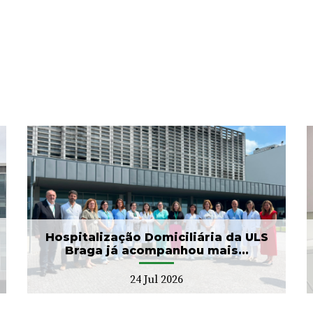
ULS Braga assinalou o Dia
Mundial do Cérebro com
as II Jorna...
22 Jul 2026
Hospitalização Domiciliária da ULS
Braga já acompanhou mais...
24 Jul 2026