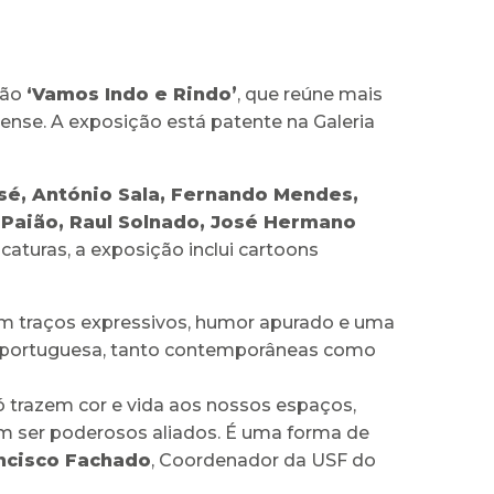
ção
‘Vamos Indo e Rindo’
, que reúne mais
arense. A exposição está patente na Galeria
osé, António Sala, Fernando Mendes,
 Paião, Raul Solnado, José Hermano
icaturas, a exposição inclui cartoons
com traços expressivos, humor apurado e uma
al portuguesa, tanto contemporâneas como
ó trazem cor e vida aos nossos espaços,
ser poderosos aliados. É uma forma de
ncisco Fachado
, Coordenador da USF do