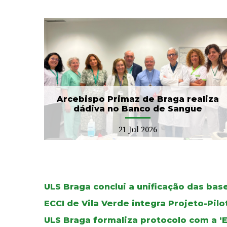
CIM Cávado e ULS Braga
no
arrancam com Conselho
Local de Saúde...
20 Jul 2026
Arcebispo Primaz de Braga realiza
dádiva no Banco de Sangue
21 Jul 2026
ULS Braga conclui a unificação das ba
ECCI de Vila Verde integra Projeto-Pil
ULS Braga formaliza protocolo com a ‘