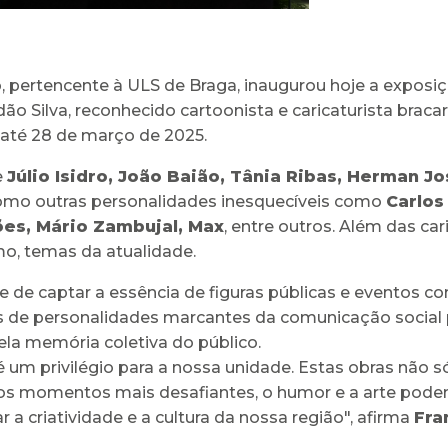
, pertencente à ULS de Braga, inaugurou hoje a exposi
dão Silva, reconhecido cartoonista e caricaturista brac
 até 28 de março de 2025.
e
Júlio Isidro, João Baião, Tânia Ribas, Herman J
omo outras personalidades inesquecíveis como
Carlos
ões, Mário Zambujal, Max
, entre outros. Além das car
mo, temas da atualidade.
 de captar a essência de figuras públicas e eventos 
uras de personalidades marcantes da comunicação soci
la memória coletiva do público.
 um privilégio para a nossa unidade. Estas obras não s
momentos mais desafiantes, o humor e a arte podem 
a criatividade e a cultura da nossa região", afirma
Fra