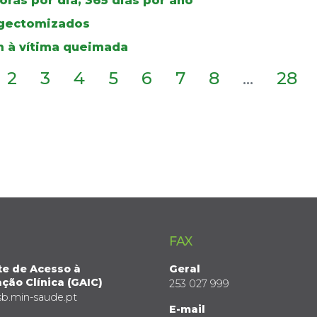
ras por dia, 365 dias por ano
ingectomizados
 à vítima queimada
2
3
4
5
6
7
8
...
28
FAX
te de Acesso à
Geral
ção Clínica (GAIC)
253 027 999
sb.min-saude.pt
E-mail