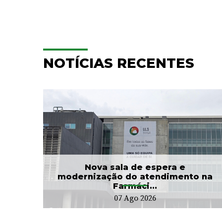
NOTÍCIAS RECENTES
e
Hospitalização
Domiciliária da ULS Braga
...
já acompanhou mais...
24 Jul 2026
Nova sala de espera e
modernização do atendimento na
Farmáci...
07 Ago 2026