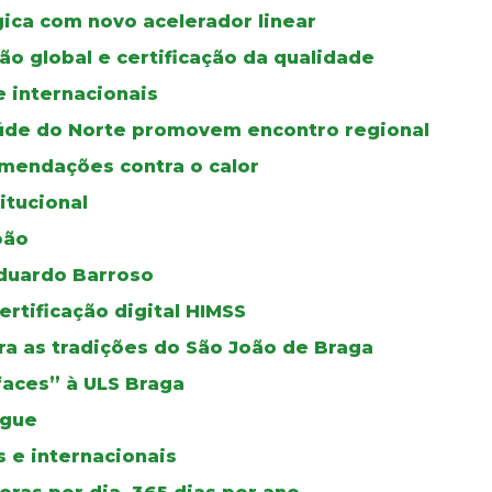
gica com novo acelerador linear
ão global e certificação da qualidade
e internacionais
úde do Norte promovem encontro regional
mendações contra o calor
itucional
oão
duardo Barroso
certificação digital HIMSS
a as tradições do São João de Braga
faces” à ULS Braga
ngue
 e internacionais