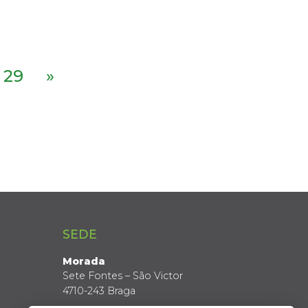
29
»
SEDE
Morada
Sete Fontes – São Victor
4710-243 Braga