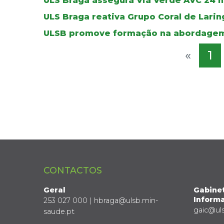
ULS Braga assegura Via Verde AVC 24 ho
ULS Braga reativa Grupo Coral de Lar
ULSB promove formação na abordagem
«
1
CONTACTOS
Geral
Gabine
Informa
253 027 000 | hbraga@ulsb.min-
gaic@ul
saude.pt