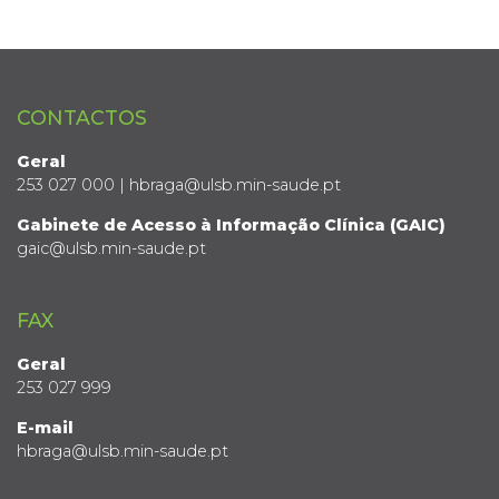
CONTACTOS
Geral
253 027 000 | hbraga@ulsb.min-saude.pt
Gabinete de Acesso à Informação Clínica (GAIC)
gaic@ulsb.min-saude.pt
FAX
Geral
253 027 999
E-mail
hbraga@ulsb.min-saude.pt