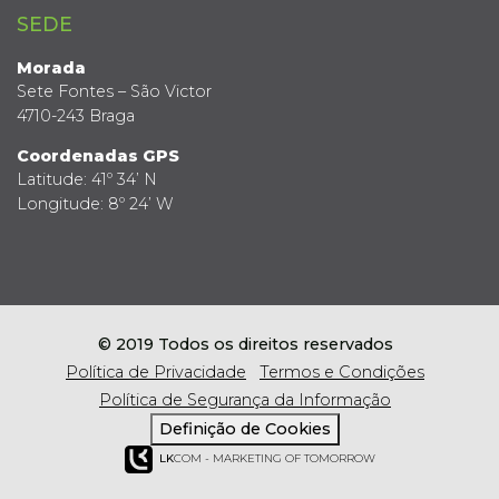
SEDE
Morada
Sete Fontes – São Victor
4710-243 Braga
Coordenadas GPS
Latitude: 41º 34’ N
Longitude: 8º 24’ W
© 2019 Todos os direitos reservados
Política de Privacidade
Termos e Condições
Política de Segurança da Informação
Definição de Cookies
LK
COM - MARKETING OF TOMORROW