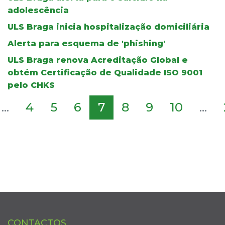
adolescência
ULS Braga inicia hospitalização domiciliária
Alerta para esquema de 'phishing'
ULS Braga renova Acreditação Global e
obtém Certificação de Qualidade ISO 9001
pelo CHKS
...
4
5
6
7
8
9
10
...
CONTACTOS