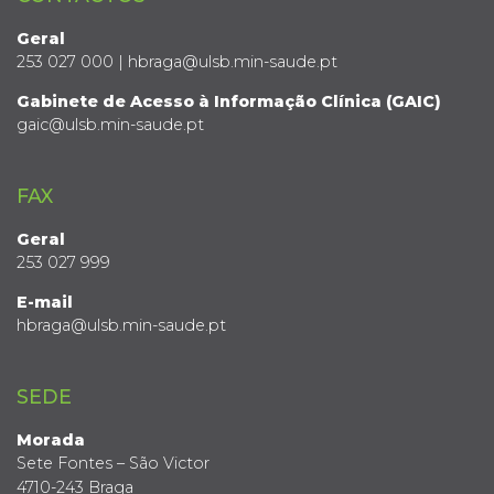
Geral
253 027 000 | hbraga@ulsb.min-saude.pt
Gabinete de Acesso à Informação Clínica (GAIC)
gaic@ulsb.min-saude.pt
FAX
Geral
253 027 999
E-mail
hbraga@ulsb.min-saude.pt
SEDE
Morada
Sete Fontes – São Victor
4710-243 Braga