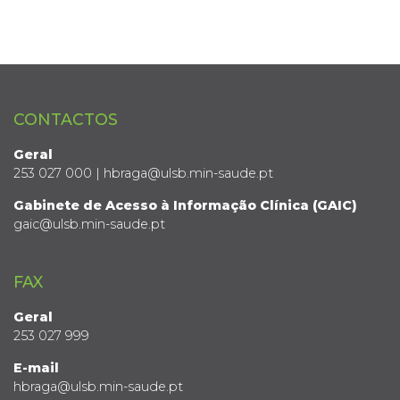
CONTACTOS
Geral
253 027 000 | hbraga@ulsb.min-saude.pt
Gabinete de Acesso à Informação Clínica (GAIC)
gaic@ulsb.min-saude.pt
FAX
Geral
253 027 999
E-mail
hbraga@ulsb.min-saude.pt