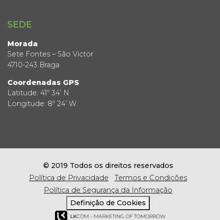
SEDE
Morada
Sete Fontes – São Victor
4710-243 Braga
Coordenadas GPS
Latitude: 41º 34’ N
Longitude: 8º 24’ W
© 2019 Todos os direitos reservados
Política de Privacidade
Termos e Condições
Política de Segurança da Informação
Definição de Cookies
LK
COM - MARKETING OF TOMORROW