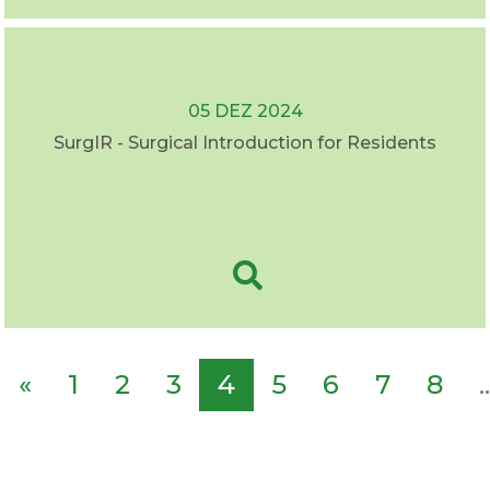
05 DEZ 2024
SurgIR - Surgical Introduction for Residents
«
1
2
3
4
5
6
7
8
..