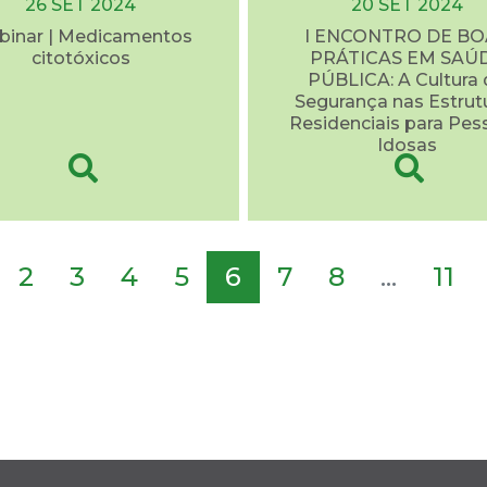
26 SET 2024
20 SET 2024
inar | Medicamentos
I ENCONTRO DE BO
citotóxicos
PRÁTICAS EM SAÚ
PÚBLICA: A Cultura 
Segurança nas Estrut
Residenciais para Pes
Idosas
2
3
4
5
6
7
8
...
11