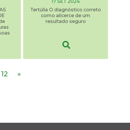
17 SET 2024
AS
Tertúlia O diagnóstico correto
DE
como alicerce de um
de
resultado seguro
uras
soas
12
»