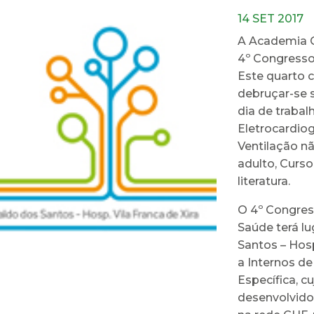
14 SET 2017
A Academia C
4º Congresso
Este quarto c
debruçar-se 
dia de trabal
Eletrocardio
Ventilação nã
adulto, Curso
literatura.
O 4º Congres
Saúde terá l
Santos – Hospi
a Internos d
Específica, c
desenvolvido