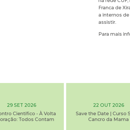
na rede CUF, 
Franca de Xir
a internos d
assistir.
Para mais in
29 SET 2026
22 OUT 2026
ontro Científico - À Volta
Save the Date | Curso 
oração: Todos Contam
Cancro da Mama