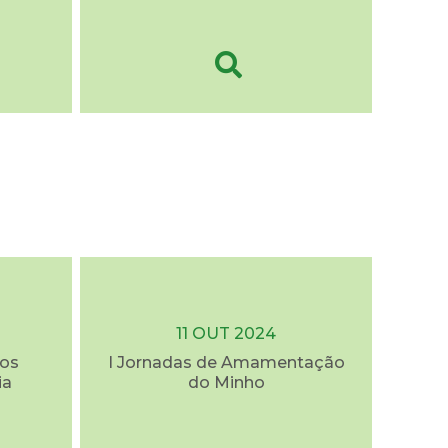
11 OUT 2024
dos
I Jornadas de Amamentação
ia
do Minho