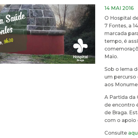
14 MAI 2016
O Hospital d
7 Fontes, a 1
marcada para
tempo, é ass
comemoraçõe
Maio.
Sob o lema d
um percurso 
aos Monument
A Partida da
de encontro é
de Braga. Es
com o apoio d
Consulte
aqu