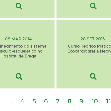
08 MAR 2014
28 SET 2013
lhecimento do sistema
Curso Teórico Prátic
sculo-esquelético no
Ecocardiografia Neon
Hospital de Braga
2
...
4
5
6
7
8
9
10
11