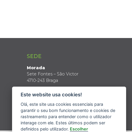
SEDE
Morada
Sete Fontes – São Victor
4710-243 Braga
Coordenadas GPS
Este website usa cookies!
Latitude: 41º 34’ N
Longitude: 8º 24’ W
Olá, este site usa cookies essenciais para
garantir o seu bom funcionamento e cookies de
rastreamento para entender como o utilizador
interage com ele. Estes últimos podem ser
definidos pelo utilizador.
Escolher