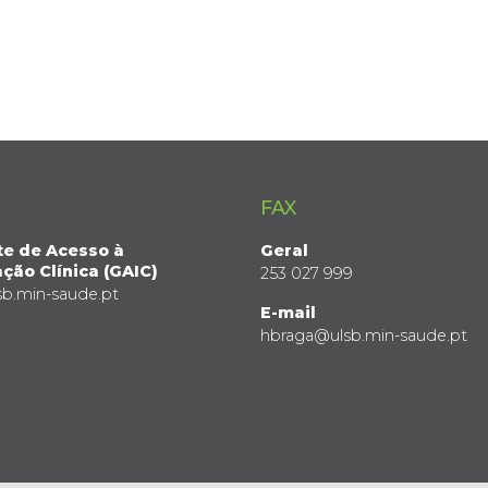
FAX
te de Acesso à
Geral
ção Clínica (GAIC)
253 027 999
sb.min-saude.pt
E-mail
hbraga@ulsb.min-saude.pt