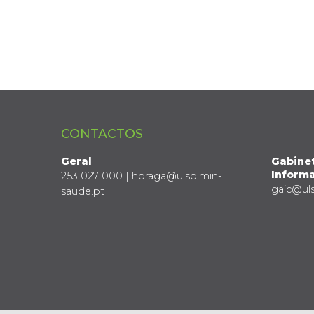
CONTACTOS
Geral
Gabine
Informa
253 027 000 | hbraga@ulsb.min-
gaic@ul
saude.pt