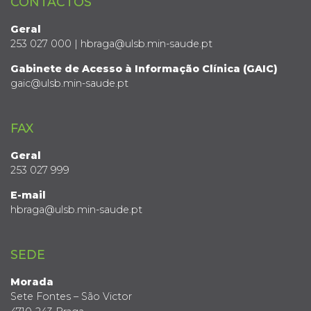
CONTACTOS
Geral
253 027 000 | hbraga@ulsb.min-saude.pt
Gabinete de Acesso à Informação Clínica (GAIC)
gaic@ulsb.min-saude.pt
FAX
Geral
253 027 999
E-mail
hbraga@ulsb.min-saude.pt
SEDE
Morada
Sete Fontes – São Victor