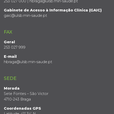
253 027 000 | hbraga@ulsb.min-saude.pt
Gabinete de Acesso à Informação Clínica (GAIC)
gaic@ulsb.min-saude.pt
FAX
Geral
253 027 999
E-mail
hbraga@ulsb.min-saude.pt
SEDE
Morada
Sete Fontes – São Victor
4710-243 Braga
Coordenadas GPS
Latitude: 41º 34’ N