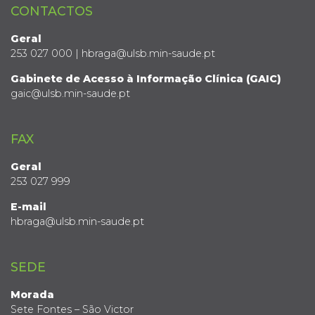
CONTACTOS
Geral
253 027 000 | hbraga@ulsb.min-saude.pt
Gabinete de Acesso à Informação Clínica (GAIC)
gaic@ulsb.min-saude.pt
FAX
Geral
253 027 999
E-mail
hbraga@ulsb.min-saude.pt
SEDE
Morada
Sete Fontes – São Victor