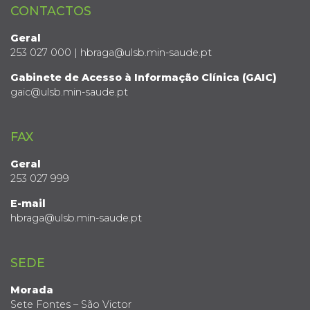
CONTACTOS
Geral
253 027 000 | hbraga@ulsb.min-saude.pt
Gabinete de Acesso à Informação Clínica (GAIC)
gaic@ulsb.min-saude.pt
FAX
Geral
253 027 999
E-mail
hbraga@ulsb.min-saude.pt
SEDE
Morada
Sete Fontes – São Victor