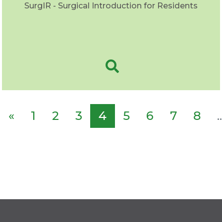
SurgIR - Surgical Introduction for Residents
«
1
2
3
4
5
6
7
8
..