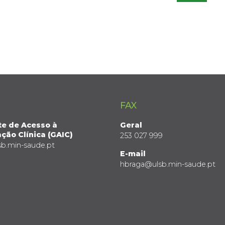
FAX
te de Acesso à
Geral
ção Clínica (GAIC)
253 027 999
sb.min-saude.pt
E-mail
hbraga@ulsb.min-saude.pt