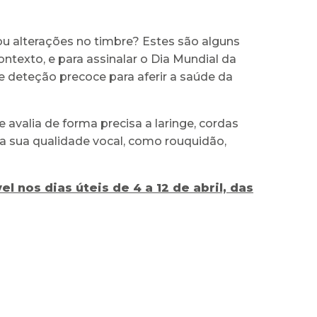
 ou alterações no timbre? Estes são alguns
ontexto, e para assinalar o Dia Mundial da
de deteção precoce para aferir a saúde da
 avalia de forma precisa a laringe, cordas
a sua qualidade vocal, como rouquidão,
el nos dias úteis de 4 a 12 de abril, das