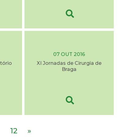
07 OUT 2016
tório
XI Jornadas de Cirurgia de
Braga
12
»