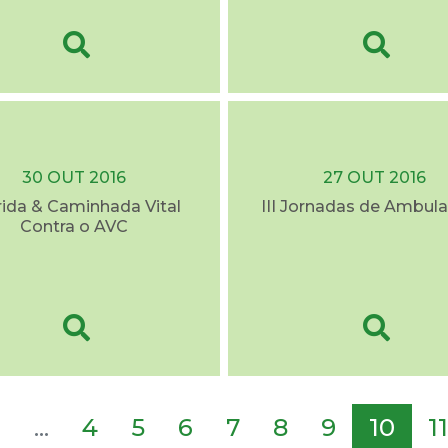
30 OUT 2016
27 OUT 2016
rida & Caminhada Vital
III Jornadas de Ambula
Contra o AVC
2
...
4
5
6
7
8
9
10
11