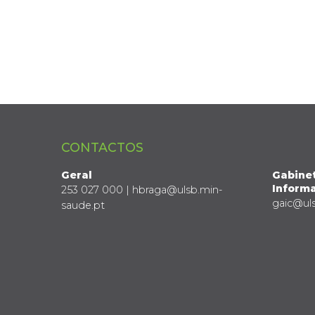
CONTACTOS
Geral
Gabine
Informa
253 027 000 | hbraga@ulsb.min-
gaic@ul
saude.pt