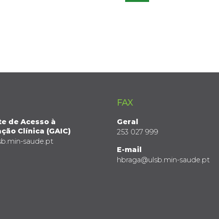
FAX
te de Acesso à
Geral
ção Clínica (GAIC)
253 027 999
sb.min-saude.pt
E-mail
hbraga@ulsb.min-saude.pt