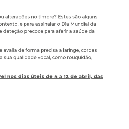
 ou alterações no timbre? Estes são alguns
ontexto, e para assinalar o Dia Mundial da
de deteção precoce para aferir a saúde da
 avalia de forma precisa a laringe, cordas
a sua qualidade vocal, como rouquidão,
el nos dias úteis de 4 a 12 de abril, das