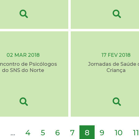
02 MAR 2018
17 FEV 2018
Encontro de Psicólogos
Jornadas de Saúde 
do SNS do Norte
Criança
2
...
4
5
6
7
8
9
10
11