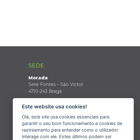
SEDE
Morada
Sete Fontes – São Victor
4710-243 Braga
Coordenadas GPS
Este website usa cookies!
Latitude: 41º 34’ N
Longitude: 8º 24’ W
Olá, este site usa cookies essenciais para
garantir o seu bom funcionamento e cookies de
rastreamento para entender como o utilizador
interage com ele. Estes últimos podem ser