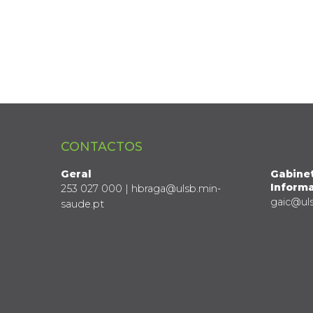
CONTACTOS
Geral
Gabine
Informa
253 027 000 | hbraga@ulsb.min-
gaic@ul
saude.pt