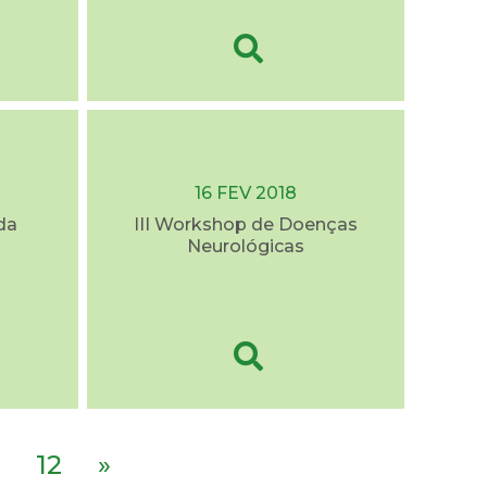
16 FEV 2018
da
III Workshop de Doenças
Neurológicas
12
»