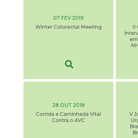
07 FEV 2019
Winter Colorectal Meeting
II
Inter
em 
NH
28 OUT 2018
Corrida e Caminhada Vital
V J
Contra o AVC
Ur
Bra
Br