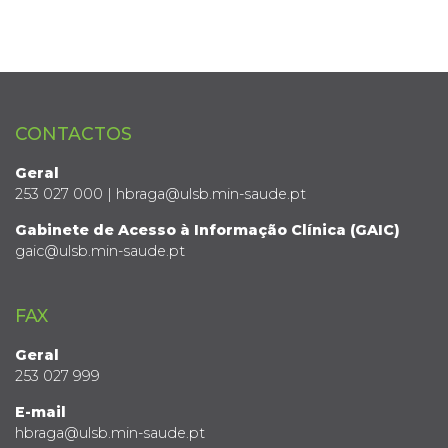
CONTACTOS
Geral
253 027 000 | hbraga@ulsb.min-saude.pt
Gabinete de Acesso à Informação Clínica (GAIC)
gaic@ulsb.min-saude.pt
FAX
Geral
253 027 999
E-mail
hbraga@ulsb.min-saude.pt