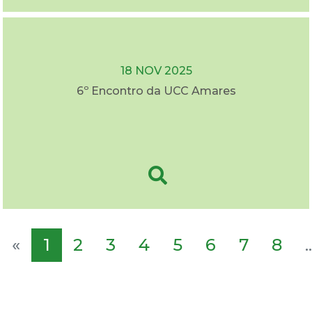
18 NOV 2025
6º Encontro da UCC Amares
«
1
2
3
4
5
6
7
8
..