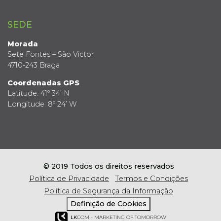
SEDE
Morada
Sete Fontes – São Victor
4710-243 Braga
Coordenadas GPS
Latitude: 41º 34’ N
Longitude: 8º 24’ W
© 2019 Todos os direitos reservados
Política de Privacidade
Termos e Condições
Política de Segurança da Informação
Definição de Cookies
LK
COM - MARKETING OF TOMORROW