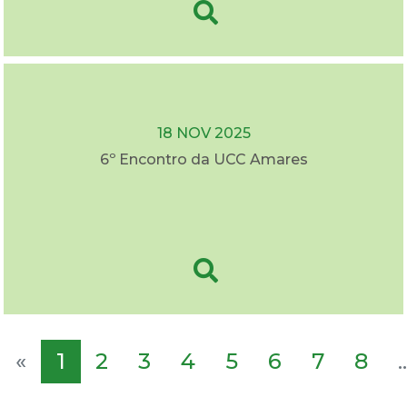
18 NOV 2025
6º Encontro da UCC Amares
«
1
2
3
4
5
6
7
8
..