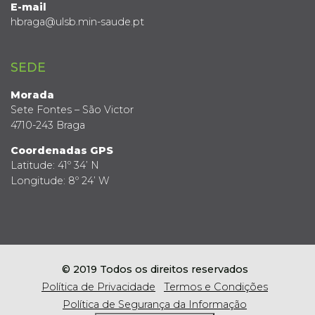
E-mail
hbraga@ulsb.min-saude.pt
SEDE
Morada
Sete Fontes – São Victor
4710-243 Braga
Coordenadas GPS
Latitude: 41º 34’ N
Longitude: 8º 24’ W
© 2019 Todos os direitos reservados
Política de Privacidade
Termos e Condições
Política de Segurança da Informação