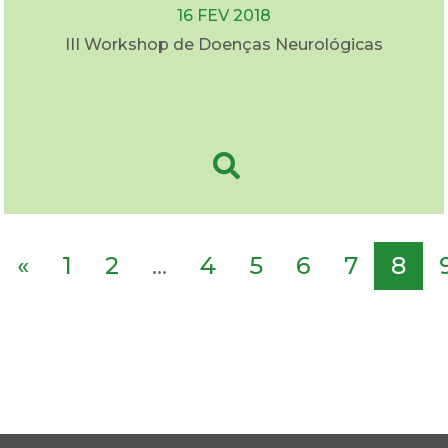
16 FEV 2018
III Workshop de Doenças Neurológicas
«
1
2
...
4
5
6
7
8