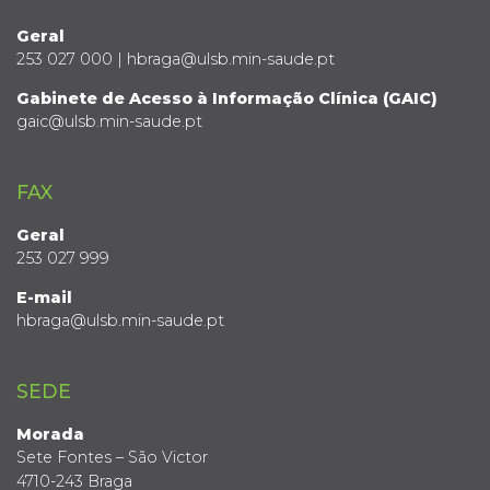
Geral
253 027 000 | hbraga@ulsb.min-saude.pt
Gabinete de Acesso à Informação Clínica (GAIC)
gaic@ulsb.min-saude.pt
FAX
Geral
253 027 999
E-mail
hbraga@ulsb.min-saude.pt
SEDE
Morada
Sete Fontes – São Victor
4710-243 Braga