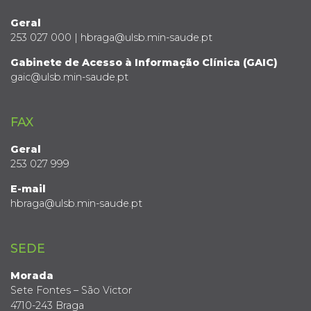
Geral
253 027 000 | hbraga@ulsb.min-saude.pt
Gabinete de Acesso à Informação Clínica (GAIC)
gaic@ulsb.min-saude.pt
FAX
Geral
253 027 999
E-mail
hbraga@ulsb.min-saude.pt
SEDE
Morada
Sete Fontes – São Victor
4710-243 Braga