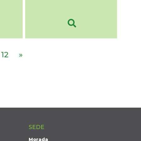
12
»
SEDE
Morada