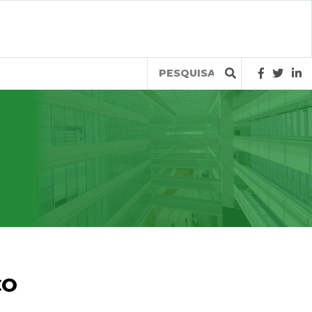
Query
CO