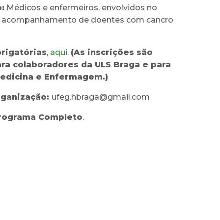
:
Médicos e enfermeiros, envolvidos no
e acompanhamento de doentes com cancro
brigatórias
,
aqui
.
(
As inscrições são
ara colaboradores da ULS Braga e para
Medicina e Enfermagem.)
rganização:
ufeg.hbraga@gmail.com
rograma Completo
.