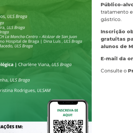
Público-alvo
tratamento 
gástrico.
Inscrição o
gratuitas p
alunos de 
E-mail da o
Consulte o
P