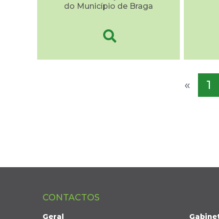
do Município de Braga
«
1
CONTACTOS
Geral
Gabine