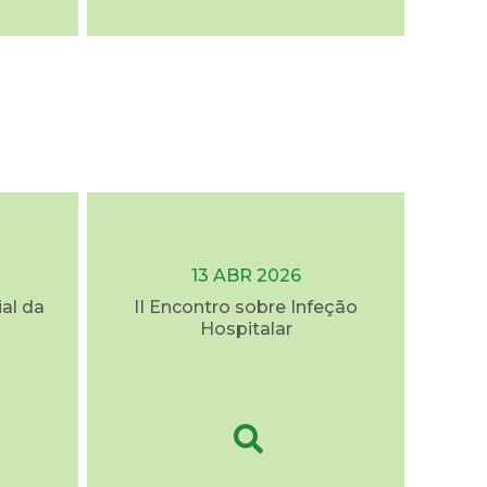
13 ABR 2026
al da
II Encontro sobre Infeção
Hospitalar