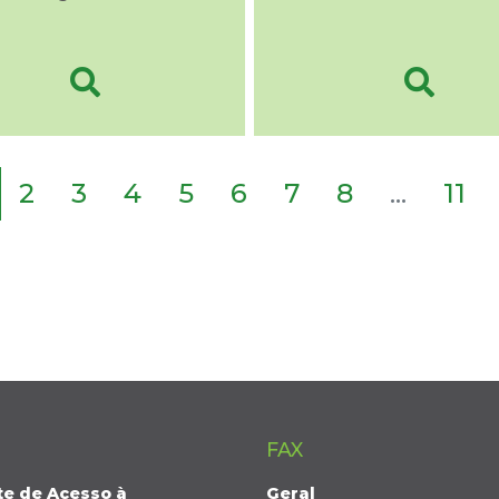
2
3
4
5
6
7
8
...
11
FAX
te de Acesso à
Geral