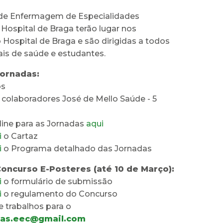
de Enfermagem de Especialidades
 Hospital de Braga terão lugar nos
 Hospital de Braga e são dirigidas a todos
ais de saúde e estudantes.
Jornadas:
os
 colaboradores José de Mello Saúde - 5
line para as Jornadas
aqui
i
o Cartaz
i
o Programa detalhado das Jornadas
Concurso E-Posteres (até 10 de Março):
i
o formulário de submissão
i
o regulamento do Concurso
 trabalhos para o
das.eec@gmail.com