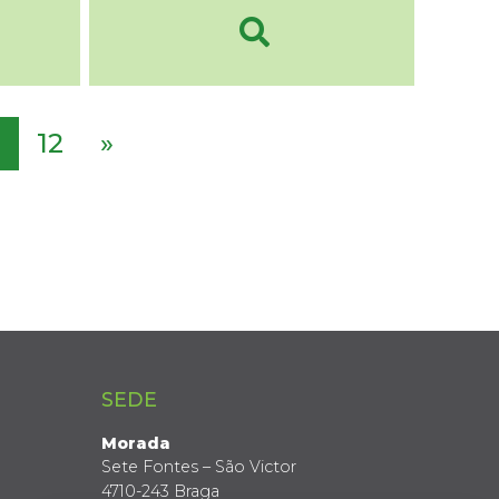
12
»
SEDE
Morada
Sete Fontes – São Victor
4710-243 Braga