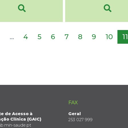
2
...
4
5
6
7
8
9
10
11
FAX
te de Acesso à
Geral
ção Clínica (GAIC)
253 027 999
sb.min-saude.pt