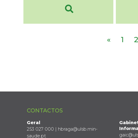
«
1
CONTACTOS
Geral
Gabine
Informa
253 027 000 | hbraga@ulsb.min-
gaic@ul
saude.pt