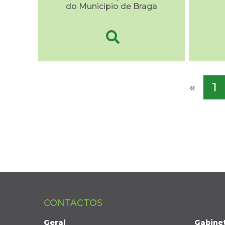
do Município de Braga
«
1
CONTACTOS
Geral
Gabine