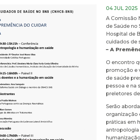
04 JUL 2025
A Comissão N
de Saúde no S
Hospital de 
cuidados de 
– A Premênc
O encontro q
promoção e v
de saúde pre
pessoa e na 
preletores de
Serão abordad
organização 
práticas em 
antropologia
humanização e