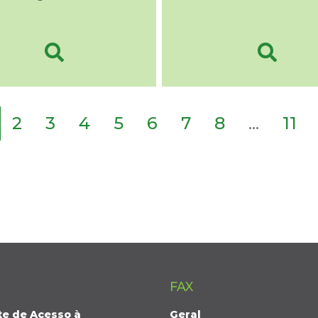
2
3
4
5
6
7
8
...
11
FAX
te de Acesso à
Geral