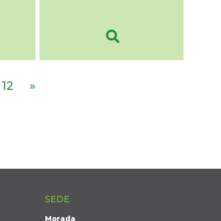
12
»
SEDE
Morada