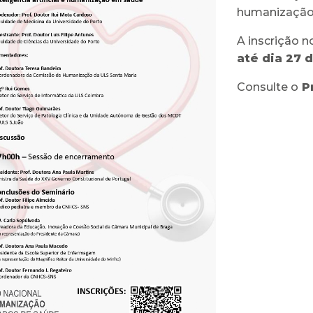
humanização
A inscrição n
até dia 27 
Consulte o
Pr